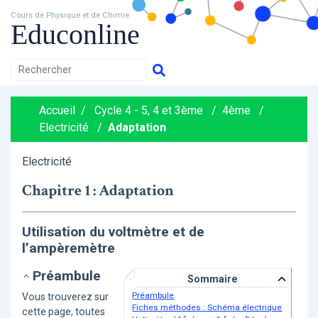
Cours de Physique et de Chimie
Educonline
Accueil
/
Cycle 4 - 5, 4 et 3ème
/
4ème
/
Electricité
/
Adaptation
Electricité
Chapitre 1 : Adaptation
Utilisation du voltmètre et de
l’ampèremètre
Préambule
Sommaire
Préambule
Vous trouverez sur
Fiches méthodes : Schéma électrique
cette page, toutes