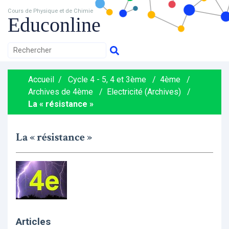
Cours de Physique et de Chimie
Educonline
Accueil
/
Cycle 4 - 5, 4 et 3ème
/
4ème
/
Archives de 4ème
/
Electricité (Archives)
/
La « résistance »
La « résistance »
Articles